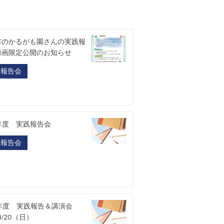
市のかるがも園さんの実践報
録画限定公開のお知らせ
践報告会
7年度 実践報告会
践報告会
4年度 実践報告＆講演会
/4/20（日）