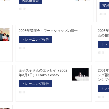
実践報告会
実
2008年講演会・ワークショップの報告
200
会の報
トレーニング報告
トレ
々
金子久子さんのエッセイ（2002
200
年3月1日）Hisako's essay
ング報
ンシブ
トレーニング報告
トレ