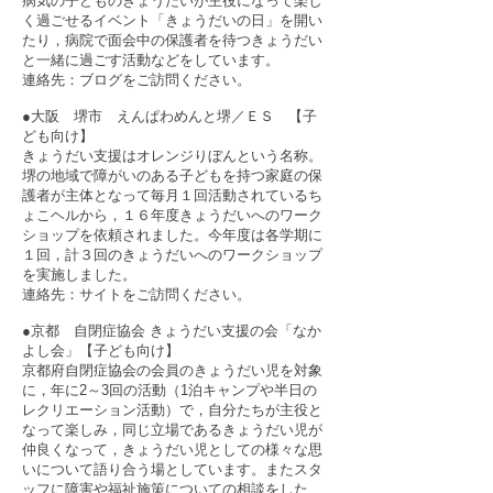
病気の子どものきょうだいが主役になって楽し
く過ごせるイベント「きょうだいの日」を開い
たり，病院で面会中の保護者を待つきょうだい
と一緒に過ごす活動などをしています。
連絡先：
ブログ
をご訪問ください。
●大阪 堺市 えんぱわめんと堺／ＥＳ 【子
ども向け】
きょうだい支援はオレンジりぼんという名称。
堺の地域で障がいのある子どもを持つ家庭の保
護者が主体となって毎月１回活動されているち
ょこヘルから，１６年度きょうだいへのワーク
ショップを依頼されました。今年度は各学期に
１回，計３回のきょうだいへのワークショップ
を実施しました。
連絡先：
サイト
をご訪問ください。
●京都 自閉症協会 きょうだい支援の会「なか
よし会」【子ども向け】
京都府自閉症協会の会員のきょうだい児を対象
に，年に2～3回の活動（1泊キャンプや半日の
レクリエーション活動）で，自分たちが主役と
なって楽しみ，同じ立場であるきょうだい児が
仲良くなって，きょうだい児としての様々な思
いについて語り合う場としています。またスタ
ッフに障害や福祉施策についての相談をした