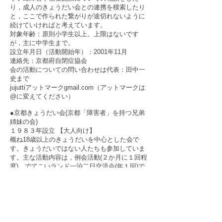
り，成人のきょうだい会との連携を模索したり
と，ここで作られた繋がりが途切れないように
続けていければと考えています。
対象年齢：原則小学生以上。上限はないです
が，主に中学生まで。
設立年月日（活動開始年）：2001年11月
連絡先：
京都府自閉症協会
会の活動についての問い合わせは代表：田中一
史まで
jujuttiアットマークgmail.com（アットマークは
@に変えてください）
●京都きょうだい会(京都「障害者」を持つ兄弟
姉妹の会)
１９８３年設立 【大人向け】
概ね18歳以上のきょうだいを中心とした会で
す。きょうだいではない人たちも参加していま
す。主な活動内容は，例会活動(２か月に１回程
度)，でてこいランド一泊二日交流会(年１回)で
す。20～30歳代のきょうだいを中心とした「し
ろくま会」の活動も行っています。詳細はホー
ムページをご覧ください。
連絡先：
サイト
内の「お問い合わせ」からご連
絡ください。