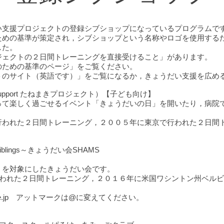
い支援プロジェクトの登録シブショップになっているプログラムで
ための基準が策定され，シブショップという名称やロゴを使用する
した。
ジェクトの２日間トレーニングを直接受けること」があります。
のための基準のページ」をご覧ください。
トのサイト（英語です）」をご覧になるか，きょうだい支援を広め
Support たねまきプロジェクト）【子ども向け】
って楽しく過ごせるイベント「きょうだいの日」を開いたり，病院
行われた２日間トレーニング，２００５年に東京で行われた２日間
Siblings～きょうだい会SHAMS
）を対象にしたきょうだい会です。
行われた２日間トレーニング，２０１６年に米国ワシントン州ベル
live.jp アットマークは@に変えてください。