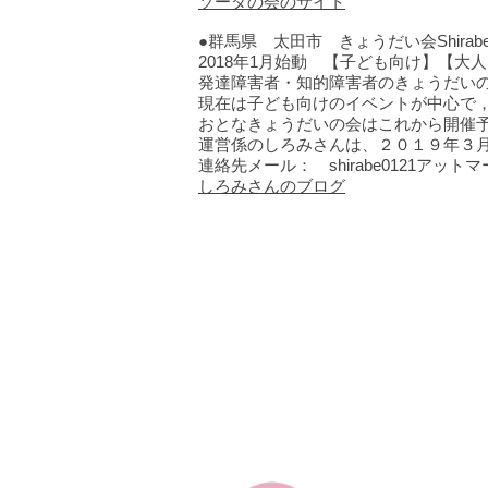
ソーダの会のサイト
●群馬県 太田市 きょうだい会Shirab
2018年1月始動 【子ども向け】【大
発達障害者・知的障害者のきょうだい
現在は子ども向けのイベントが中心で
おとなきょうだいの会はこれから開催
運営係のしろみさんは、２０１９年３
連絡先メール： shirabe0121アッ
しろみさんのブログ