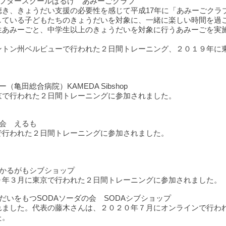
アフタースクールぱるけ あみーごクラブ
き、きょうだい支援の必要性を感じて平成17年に「あみーごクラ
している子どもたちのきょうだいを対象に、一緒に楽しい時間を過
生あみーごと、中学生以上のきょうだいを対象に行うあみーごを実
ントン州ベルビューで行われた２日間トレーニング、２０１９年に
田総合病院）KAMEDA Sibshop
京で行われた２日間トレーニングに参加されました。
会 えるも
で行われた２日間トレーニングに参加されました。
 かるがもシブショップ
９年３月に東京で行われた２日間トレーニングに参加されました。
だいをもつSODAソーダの会 SODAシブショップ
れました。代表の藤木さんは、２０２０年７月にオンラインで行わ
た。