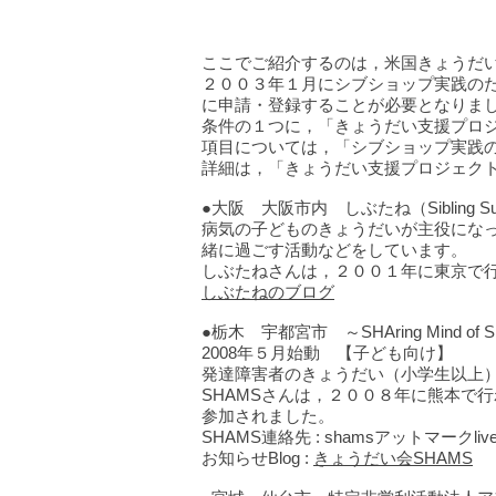
ここでご紹介するのは，米国きょうだ
２００３年１月にシブショップ実践の
に申請・登録することが必要となりま
条件の１つに，「きょうだい支援プロ
項目については，「シブショップ実践
詳細は，「きょうだい支援プロジェク
●大阪 大阪市内 しぶたね（Sibling 
病気の子どものきょうだいが主役にな
緒に過ごす活動などをしています。
しぶたねさんは，２００１年に東京で
しぶたねのブログ
●栃木 宇都宮市 ～SHAring Mind of 
2008年５月始動 【子ども向け】
発達障害者のきょうだい（小学生以上
SHAMSさんは，２００８年に熊本で
参加されました。
SHAMS連絡先 : shamsアットマーク
お知らせBlog :
きょうだい会SHAMS