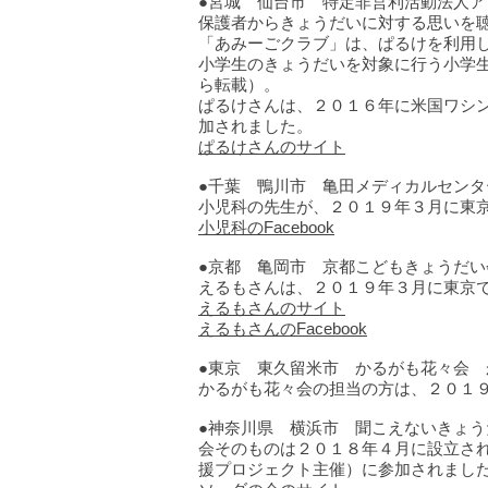
●宮城 仙台市 特定非営利活動法人
保護者からきょうだいに対する思いを聴
「あみーごクラブ」は、ぱるけを利用
小学生のきょうだいを対象に行う小学
ら転載）。
ぱるけさんは、２０１６年に米国ワシ
加されました。
ぱるけさんのサイト
●千葉 鴨川市 亀田メディカルセンター（亀
小児科の先生が、２０１９年３月に東
小児科のFacebook
●京都 亀岡市 京都こどもきょうだい
えるもさんは、２０１９年３月に東京
えるもさんのサイト
えるもさんのFacebook
●東京 東久留米市 かるがも花々会
かるがも花々会の担当の方は、２０１
●神奈川県 横浜市 聞こえないきょう
会そのものは２０１８年４月に設立さ
援プロジェクト主催）に参加されまし