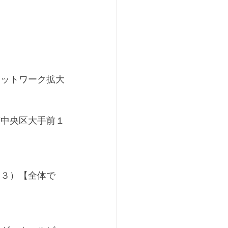
ネットワーク拡大
市中央区大手前１
て３）【全体で