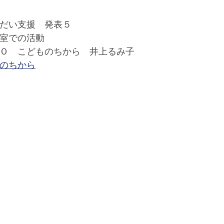
だい支援　発表５
室での活動
Ｏ　こどものちから　井上るみ子
のちから