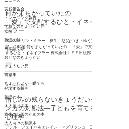
ニュース
実践報告会
何がまちがっていたの
トレーニング報告
「愛」で支配するひと・イネイ
学校でのきょうだい児
ブラー
支援
英語文献
アンジェリン・ミラー 夏生 悠(なつき・ゆう)
訳．(1999) 何がまちがっていたの 「愛」で支配
日本語文献
するひと・イネイブラー 株式会社ＩＦＦ出版部
おとなのきょうだい
ヘルスワーク協会 ISBN-10 ‏ : ‎ 4938844303 ISBN-
13 ‏ : ‎ 978-4938844301...
きょうだい児
書籍集
きょうだいが一瞬でも
2021年11月16日
登場する映画
英語の本
憎しみの残らないきょうだいゲ
大人向けの本
ンカの対処法―子どもを育てる
将来の計画のための本
心理学
大人向けの翻訳本
アデル・フェイバ＆エレイン・マズリッシュ 三