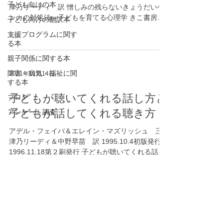
子ども向けの本
津乃リーディ 訳 憎しみの残らないきょうだいゲ
ンカの対処法―子どもを育てる心理学 きこ書房
子ども向けの翻訳本
ISBN:4-87771-502-9 絶版 原書 Faber, Adele and
支援プログラムに関す
Mazlish, Elaine. (1998/02)....
る本
親子関係に関する本
障害・病気・福祉に関
2021年11月14日
する本
子どもが聴いてくれる話し方と
ブログ
子どもが話してくれる聴き方
アンケート調査
アデル・フェイバ＆エレイン・マズリッシュ 三
津乃リーディ＆中野早苗 訳 1995.10.4初版発行
1996.11.18第２刷発行 子どもが聴いてくれる話し
方と子どもが話してくれる聴き方 きこ書房
ISBN:4-87771-501-0 原書 Faber, Adele and...