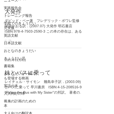
ニュース
実践報告会
大発作
トレーニング報告
ダビッド・ベー著 フレデリック・ボワレ監修
学校でのきょうだい
関澄かおる訳．(2007.07) 大発作 明石書店
児支援
ISBN:978-4-7503-2590-3 この本の存在は、ある方
英語文献
がわざわざメールで教えてくださいました。 フラ
ンス語圏のきょうだいまではアンテナを張れない
日本語文献
ので大感謝です！...
おとなのきょうだい
きょうだい児
2021年11月8日
書籍集
妹とバスに乗って
きょうだいが一瞬で
も登場する映画
レイチェル・サイモン 幾島幸子訳．(2003.09) 妹
英語の本
とバスに乗って 早川書房 ISBN:4-15-208516-9
"Riding the Bus with My Sister"の邦訳。 著者のレ
大人向けの本
イチェルから日本の出版社が版権を買ったことに
将来の計画のための
ついては聞いていましたが、こん...
本
大人向けの翻訳本