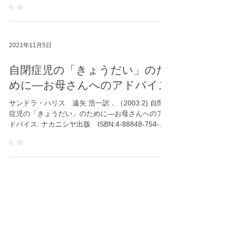
978-4780301564...
2021年11月5日
自閉症児の「きょうだい」のた
めに―お母さんへのアドバイス
サンドラ・ハリス 遠矢 浩一訳．（2003.2) 自閉
症児の「きょうだい」のために―お母さんへのア
ドバイス. ナカニシヤ出版 ISBN:4-88848-754-5
原題は「家族」へのアドバイスとなっていて、対
象をお母さんに限っていません。
2021年11月2日
ギルバート・グレイプ
ピーター・ヘッジズ/高田恵子訳．(1994) ギルバー