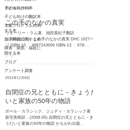
子ども向けの本
2021年11月6日
子ども向けの翻訳本
この手のなかの真実
支援プログラムに関
する本
ウォーリー・ラム著、池田真紀子翻訳
（2002/10/1） この手のなかの真実 DHC 1027ペー
親子関係に関する本
ジ ISBN-10 ‏ : ‎ 4887243006 ISBN-13 ‏ : ‎ 978-
障害・病気・福祉に
4887243002 絶版 アマゾンに中古品があります
関する本
が、高額です。...
ブログ
アンケート調査
2021年11月6日
自閉症の兄とともに－きょうだ
いと家族の50年の物語
ポール・カラシック、ジュディ・カラシック著
新宅美樹訳．(2008.05) 自閉症の兄とともに－きょ
うだいと家族の50年の物語 かもがわ出版
(2008/05) ISBN-10: 4780301564 ISBN-13: