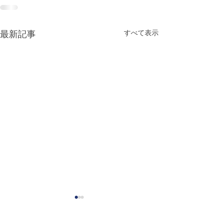
すべて表示
最新記事
Special Siblings: Growing
米国の出版社「Wo
Up With Someone With a
House」閉店