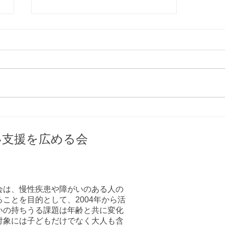
Special Siblings: Growing Up
With Someone With a
Disability
Mary McHugh 出版社：Hyperion
(1999/2/3)／Paul H. Brookes
Publishing Co.（2002, Revised
Edition） 発売日 ‏ : ‎ 1999/2/3 言語 ‏
: ‎ 英語 ハードカバー ‏ : ‎...
い支援を広める会
会は、慢性疾患や障がいのある人の
ことを目的として、2004年から活
いの持ちうる課題は年齢と共に変化
対象には子どもだけでなく大人も含