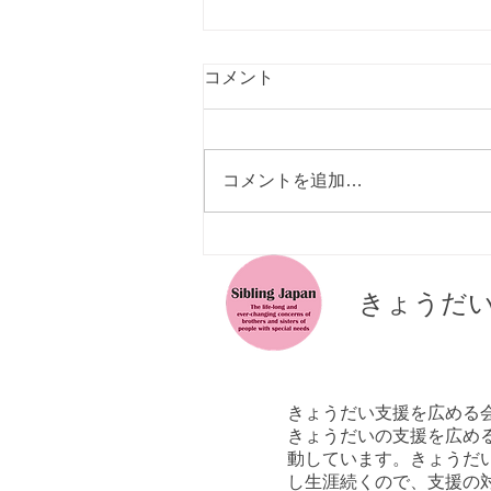
Facing the Crowd- Managing
コメント
other people's insensitivities
to your disabled child
Facing the Crowd- Managing
other people's insensitivities to
コメントを追加…
your disabled child 著者
Deborah Fullwood & Peter
Cronin 発行 Royal Victorian...
​きょうだ
きょうだい支援を広める
きょうだいの支援を広める
動しています。きょうだ
し生涯続くので、支援の