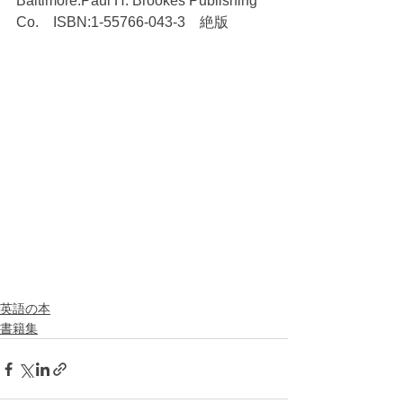
Baltimore:Paul H. Brookes Publishing 
Co.　ISBN:1-55766-043-3　絶版
英語の本
書籍集