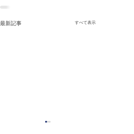
すべて表示
最新記事
Special Siblings: Growing
米国の出版社「Wo
Up With Someone With a
House」閉店