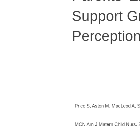
Support G
Perception
Price S, Aston M, MacLeod A, St
MCN Am J Matern Child Nurs. 2