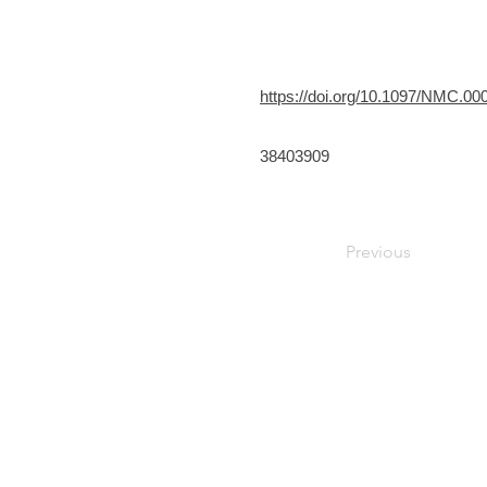
https://doi.org/10.1097/NMC.0
38403909
Previous