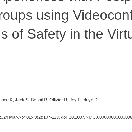
roups using Videoconf
s of Safety in the Vir
one K, Jack S, Benoit B, Ollivier R, Joy P, Iduye D.
024 Mar-Apr 01;49(2):107-113. doi: 10.1097/NMC.000000000000098