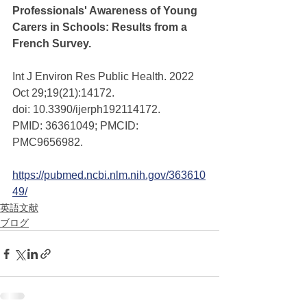
Professionals' Awareness of Young 
Carers in Schools: Results from a 
French Survey. 
Int J Environ Res Public Health. 2022 
Oct 29;19(21):14172. 
doi: 10.3390/ijerph192114172. 
PMID: 36361049; PMCID: 
PMC9656982.
https://pubmed.ncbi.nlm.nih.gov/363610
49/
英語文献
ブログ