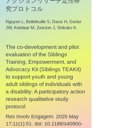
アクションリサーチ定性研
究プロトコル
Nguyen L, Bellefeuille S, Davis H, Gorter
JW, Ketelaar M, Zwicker J, Shikako K.
The co-development and pilot
evaluation of the Siblings
Training, Empowerment, and
Advocacy Kit (Siblings TEAKit)
to support youth and young
adult siblings of individuals with
a disability: A participatory action
research qualitative study
protocol
Res Involv Engagem. 2025 May
17;11(1):51. doi: 10.1186/s40900-