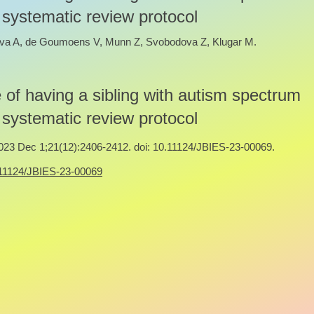
 systematic review protocol
va A, de Goumoens V, Munn Z, Svobodova Z, Klugar M.
 of having a sibling with autism spectrum
 systematic review protocol
2023 Dec 1;21(12):2406-2412. doi: 10.11124/JBIES-23-00069.
0.11124/JBIES-23-00069