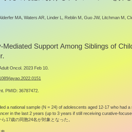
lderfer MA, Waters AR, Linder L, Reblin M, Guo JW, Litchman M, C
-Mediated Support Among Siblings of Chil
r.
Adult Oncol. 2023 Feb 10.
0.1089/jayao.2022.0151
int. PMID: 36787472.
uded a national sample (N = 24) of adolescents aged 12-17 who had a s
cer in the last 2 years (up to 3 years if still receiving curative-focus
. 12歳から17歳の同胞24名が対象となった。
疾患