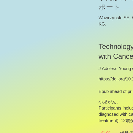
ポート
Wawrzynski SE, A
KG.
Technology
with Cance
J Adolesc Young 
https://doi.org/1
Epub ahead of pr
小児がん。
Participants incl
diagnosed with can
treatment)
タグ
慢性