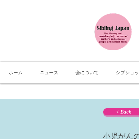
ホーム
ニュース
会について
シブショッ
< Back
小児がん