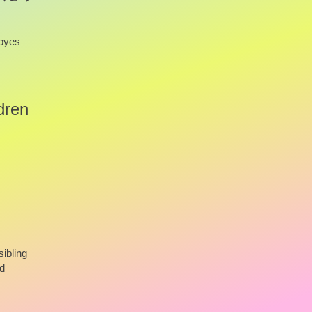
loyes
dren
ibling
ed