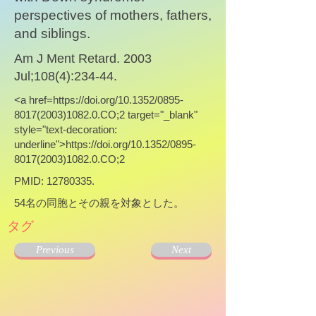
perspectives of mothers, fathers,
and siblings.
Am J Ment Retard. 2003
Jul;108(4):234-44.
<a href=https://doi.org/10.1352/0895-
8017(2003)1082.0.CO;2 target="_blank"
style="text-decoration:
underline">https://doi.org/10.1352/0895-
8017(2003)1082.0.CO;2
PMID:
12780335
.
54名の同胞とその親を対象とした。
タグ
Previous
Next