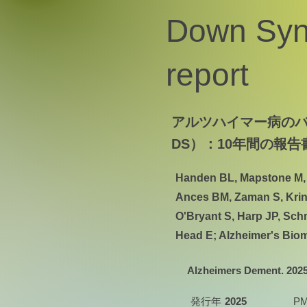
Down Syn
report
アルツハイマー病のバ
DS）：10年間の報告
Handen BL, Mapstone M, H
Ances BM, Zaman S, Krin
O'Bryant S, Harp JP, Schm
Head E; Alzheimer's Bi
Alzheimers Dement. 2025 
発行年
2025
PM