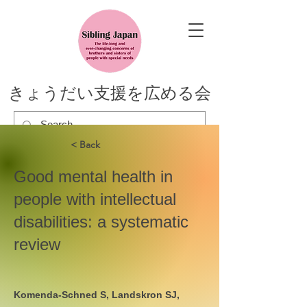
きょうだい支援を広める会
< Back
Good mental health in
people with intellectual
disabilities: a systematic
review
Komenda-Schned S, Landskron SJ,