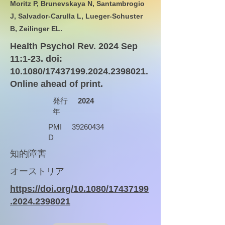
Moritz P, Brunevskaya N, Santambrogio
J, Salvador-Carulla L, Lueger-Schuster
B, Zeilinger EL.
Health Psychol Rev. 2024 Sep
11:1-23. doi:
10.1080/17437199.2024.2398021.
Online ahead of print.
発行
2024
年
PMI
39260434
D
知的障害
オーストリア
https://doi.org/10.1080/17437199
.2024.2398021