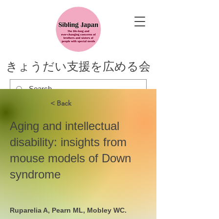
きょうだい支援を広める会
< Back
Aging and intellectual
disability: insights from
mouse models of Down
syndrome
Ruparelia A, Pearn ML, Mobley WC.