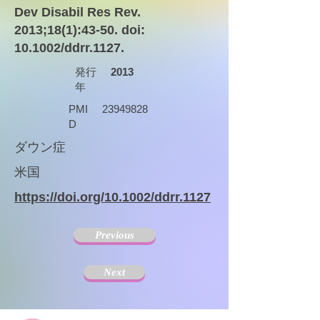
Dev Disabil Res Rev.
2013;18(1):43-50. doi:
10.1002/ddrr.1127.
発行
2013
年
PMI
23949828
D
ダウン症
米国
https://doi.org/10.1002/ddrr.1127
Previous
Next