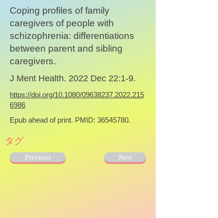
Coping profiles of family
caregivers of people with
schizophrenia: differentiations
between parent and sibling
caregivers.
J Ment Health. 2022 Dec 22:1-9.
https://doi.org/10.1080/09638237.2022.215
6986
Epub ahead of print. PMID:
36545780
.
タグ
Previous
Next