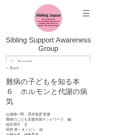
Sibling Support Awareness
Group
< Back
難病の子どもを知る本
６ ホルモンと代謝の病
気
山城雄一郎・茂木俊彦 監修
難病のこども支援全国ネットワーク 編
稲沢潤子 文
田村 孝＋オノビン 絵
大橋十也 編集委員