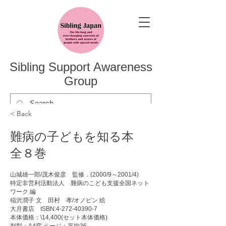
Sibling Support Awareness
Group
< Back
難病の子どもを知る本
全８巻
山城雄一郎/茂木俊彦 監修．(2000/9～2001/4)
特定非営利活動法人 難病のこども支援全国ネット
ワーク 編
稲沢潤子 文 田村 孝/オノビン 絵
大月書店 ISBN:
4-272-40390-7
本体価格：\14,400(セット本体価格)