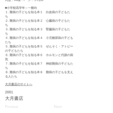
判型：A4変 ページ：平均36
■小学校高学年～一般向
１. 難病の子どもを知る本１ 白血病の子どもた
ち
２. 難病の子どもを知る本２ 心臓病の子どもた
ち
３. 難病の子どもを知る本３ 腎臓病の子どもた
ち
４. 難病の子どもを知る本４ 小児糖尿病の子ども
たち
５. 難病の子どもを知る本５ ぜんそく・アトピー
の子どもたち
６. 難病の子どもを知る本６ ホルモンと代謝の病
気
７. 難病の子どもを知る本７ 神経難病の子どもた
ち
８. 難病の子どもを知る本８ 難病の子どもを支え
る人たち
大月書店のサイトへ
2001
大月書店
Previous
Next