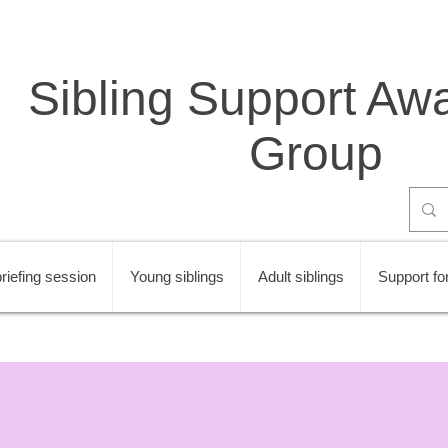
Sibling Support Aw
Group
riefing session
Young siblings
Adult siblings
Support for