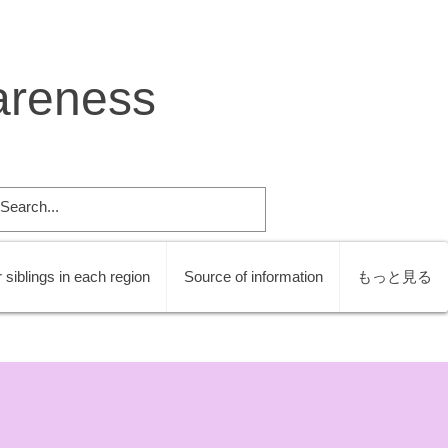
areness
 siblings in each region
Source of information
もっと見る