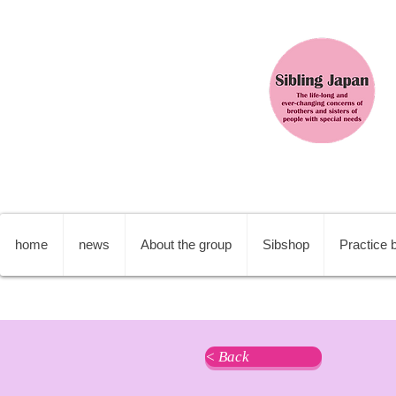
home
news
About the group
Sibshop
Practice b
< Back