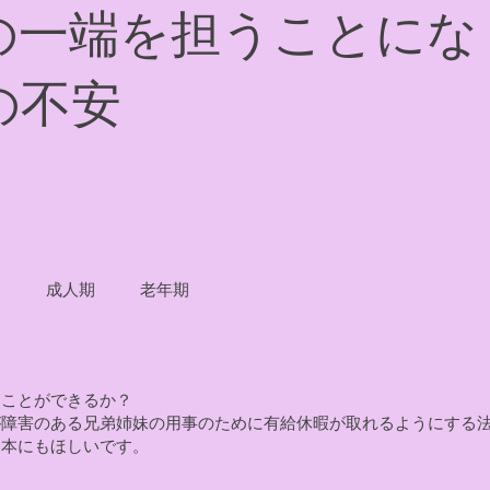
の一端を担うことにな
の不安
成人期
老年期
ることができるか？
ある兄弟姉妹の用事のために有給休暇が取れるようにする法律「Family L
日本にもほしいです。