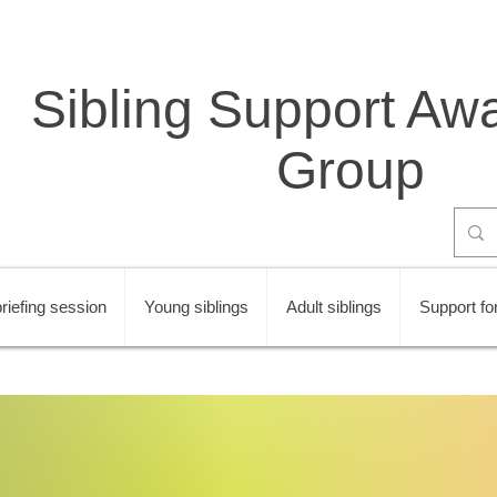
Sibling Support Aw
Group
riefing session
Young siblings
Adult siblings
Support for