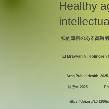
Healthy ag
intellectu
知的障害のある高齢
El Mrayyan N, Holmgren 
Arch Public Health. 2025 
発行年
2025
PM
https://doi.org/10.1186