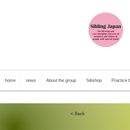
home
news
About the group
Sibshop
Practice b
< Back