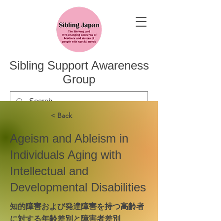
Sibling Support Awareness
Group
< Back
Ageism and Ableism in
Individuals Aging with
Intellectual and
Developmental Disabilities
知的障害および発達障害を持つ高齢者
に対する年齢差別と障害者差別