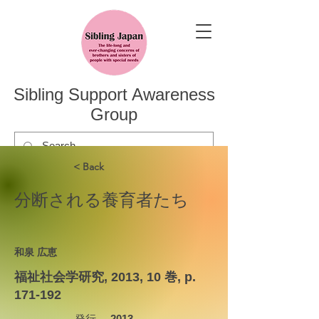
Sibling Support Awareness
Group
< Back
分断される養育者たち
和泉 広恵
福祉社会学研究, 2013, 10 巻, p.
171-192
発行
2013