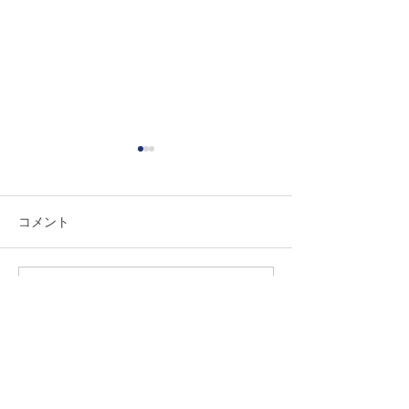
コメント
新年のご挨拶
コメントを追加…
サイト更新のお知らせ 老
年期関連の論文