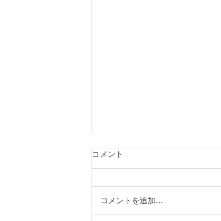
Facing the Crowd- Managing
コメント
other people's insensitivities
to your disabled child
Facing the Crowd- Managing
other people's insensitivities to
コメントを追加…
your disabled child 著者
Deborah Fullwood & Peter