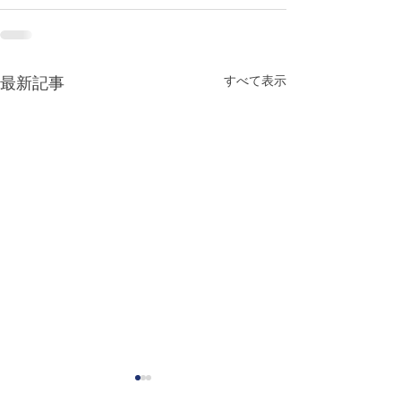
すべて表示
最新記事
Special Siblings: Growing
Uncommon Fath