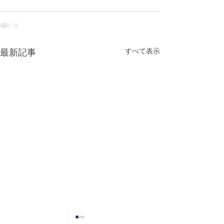
すべて表示
最新記事
Special Siblings: Growing
Uncommon Fath